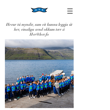
Hevur tú myndir, sum vit kunnu leggja út
her, vinaliga send okkum tær á
Hvr@hvr.fo