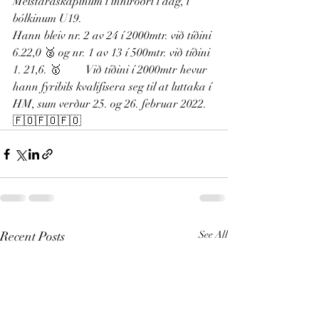
Meistaraskapinum í inniróðri í dag, í 
bólkinum U19.                              
Hann bleiv nr. 2 av 24 í 2000mtr. við tíðini 
6.22,0 🥈 og nr. 1 av 13 í 500mtr. við tíðini 
1. 21,6. 🥇         Við tíðini í 2000mtr hevur 
hann fyribils kvalifisera seg til at luttaka í 
HM, sum verður 25. og 26. februar 2022. 
🇫🇴🇫🇴🇫🇴 
Recent Posts
See All