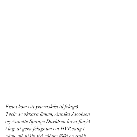
Eisini kom eitt yvirraskilsi til felagið. 
Tveir av okkara limum, Annika Jacobsen 
og Annette Spange Davidsen hava fingið 
í lag, at geva felagnum ein HVR sang í 
gávu, við hjálp frá góðum fólki og stuðli. 