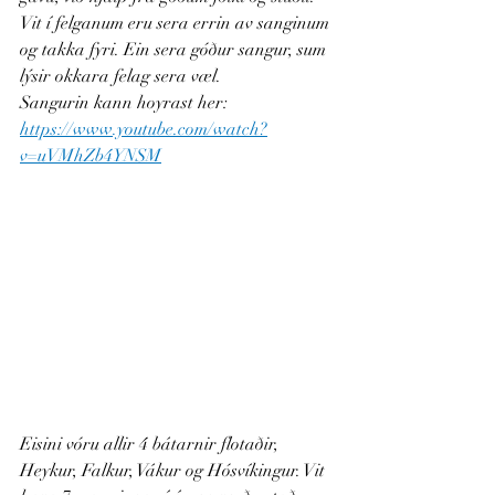
Vit í felganum eru sera errin av sanginum 
og takka fyri. Ein sera góður sangur, sum 
lýsir okkara felag sera væl.
Sangurin kann hoyrast her: 
https://www.youtube.com/watch?
v=uVMhZb4YNSM
Eisini vóru allir 4 bátarnir flotaðir, 
Heykur, Falkur, Vákur og Hósvíkingur. Vit 