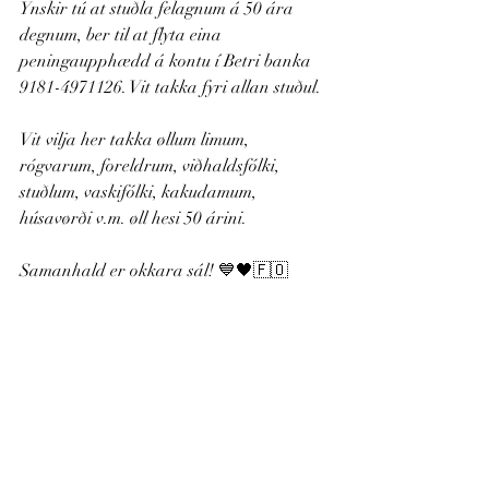
Ynskir tú at stuðla felagnum á 50 ára 
degnum, ber til at flyta eina 
peningaupphædd á kontu í Betri banka 
9181-4971126. Vit takka fyri allan stuðul.
Vit vilja her takka øllum limum, 
rógvarum, foreldrum, viðhaldsfólki, 
stuðlum, vaskifólki, kakudamum, 
húsavørði v.m. øll hesi 50 árini.
Samanhald er okkara sál! 💙🖤🇫🇴
Recent Posts
See All