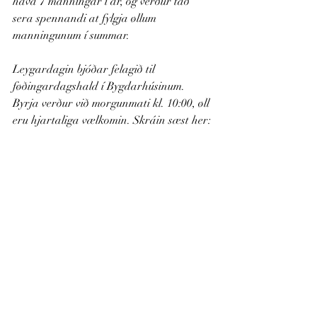
hava 7 manningar í ár, og verður tað 
sera spennandi at fylgja øllum 
manningunum í summar.
Leygardagin bjóðar felagið til 
føðingardagshald í Bygdarhúsinum. 
Byrja verður við morgunmati kl. 10:00, øll 
eru hjartaliga vælkomin. Skráin sæst her: