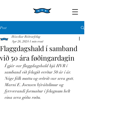
Post
Hósvíkar Róðrarfelag
Apr 26, 2024
1 min read
Flaggdagshald í samband
við 50 ára føðingardagin
Í gjár var flaggdagshald hjá HVR í 
samband við felagið verður 50 ár í ár.
Nógv fólk møttu og veðrið var sera gott. 
Marni E. Joensen býráðslimur og 
fyrrverandi formaður í felagnum helt 
eina sera góða røðu. 